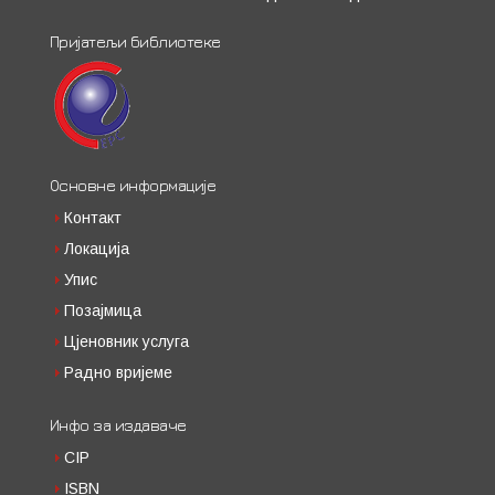
Пријатељи библиотеке
Основне информације
Контакт
Локација
Упис
Позајмица
Цјеновник услуга
Радно вријеме
Инфо за издаваче
CIP
ISBN