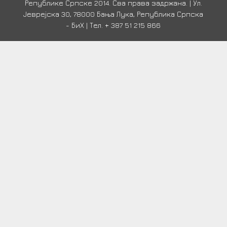
Републике Српске 2014. Сва права задржана. | Ул.
Јеврејска 30, 78000 Бања Лука, Република Српска
- БиХ | Тел. + 387 51 215 866