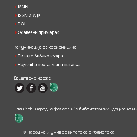
ISMN
ISSN и УДК
DOI
Обавезни примјерак
Комуникација са корисницима
Питајте библиотекара
Најчешће постављана питања
Друштвене мреже
Члан Међународне федерације библиотечких удружења и ин
© Народна и универзитетска библиотека