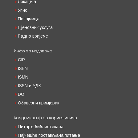
Локација
Упис
Позајмица
Цјеновник услуга
Радно вријеме
Инфо за издаваче
CIP
ISBN
ISMN
ISSN и УДК
DOI
Обавезни примјерак
Комуникација са корисницима
Питајте библиотекара
Најчешће постављана питања