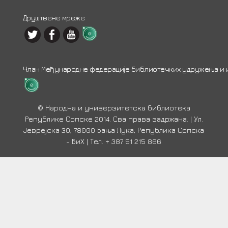
Друштвене мреже
Члан Међународне федерације библиотечких удружења и ин
© Народна и универзитетска библиотека
Републике Српске 2014. Сва права задржана. | Ул.
Јеврејска 30, 78000 Бања Лука, Република Српска
- БиХ | Тел. + 387 51 215 866