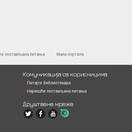
ће постављана питања
Мапа портала
Комуникација са корисницима
Питајте библиотекара
Најчешће постављана питања
Друштвене мреже