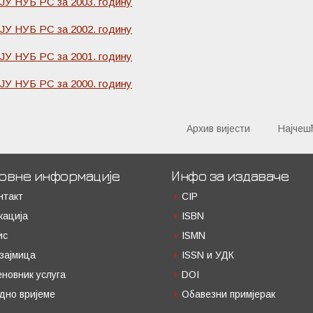
 ЈУ НУБ РС за 2003. годину
 ЈУ НУБ РС за 2002. годину
 ЈУ НУБ РС за 2001. годину
 ЈУ НУБ РС за 2000. годину
Архив вијести
Најчеш
овне информације
Инфо за издаваче
нтакт
CIP
кација
ISBN
ис
ISMN
зајмица
ISSN и УДК
еновник услуга
DOI
дно вријеме
Обавезни примјерак