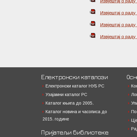
Извјештај о раду
Извјештај о раду
Извјештај о раду
Извјештај о раду
Електронски каталози
Осн
Електронски каталог НУБ РС
Ко
Узајамни каталог РС
Ло
Каталог књига до 2005.
Уп
Каталог новина и часописа до
По
2015. године
Цј
Ра
Пријатељи библиотеке