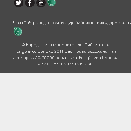
Члан Међународне федерације библиотечких удружења и ин
© Народна и универзитетска библиотека
Републике Српске 2014. Сва права задржана. | Ул.
Јеврејска 30, 78000 Бања Лука, Република Српска
- БиХ | Тел. + 387 51 215 866