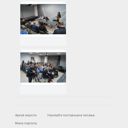
Архив вијести
Најчешће постављана питања
Мапа портала