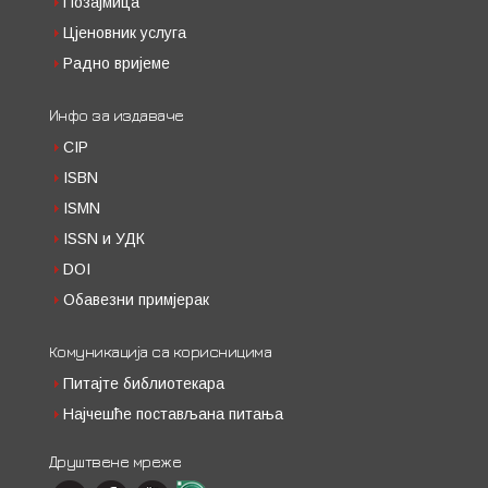
Позајмица
Цјеновник услуга
Радно вријеме
Инфо за издаваче
CIP
ISBN
ISMN
ISSN и УДК
DOI
Обавезни примјерак
Комуникација са корисницима
Питајте библиотекара
Најчешће постављана питања
Друштвене мреже