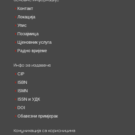
Контакт
Локација
Упис
Позајмица
Цјеновник услуга
Радно вријеме
Инфо за издаваче
CIP
ISBN
ISMN
ISSN и УДК
DOI
Обавезни примјерак
Комуникација са корисницима