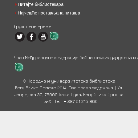
Питајте библиотекара
Најчешће постављана питања
Друштвене мреже
Члан Међународне федерације библиотечких удружења и ин
© Народна и универзитетска библиотека
Републике Српске 2014. Сва права задржана. | Ул.
Јеврејска 30, 78000 Бања Лука, Република Српска
- БиХ | Тел. + 387 51 215 866