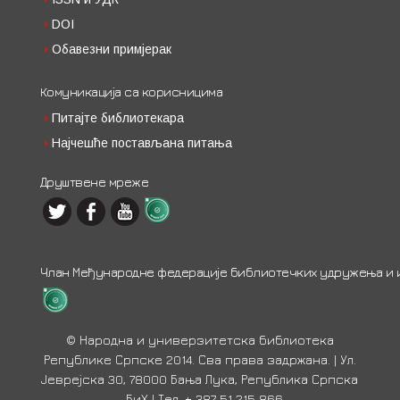
DOI
Обавезни примјерак
Комуникација са корисницима
Питајте библиотекара
Најчешће постављана питања
Друштвене мреже
Члан Међународне федерације библиотечких удружења и ин
© Народна и универзитетска библиотека
Републике Српске 2014. Сва права задржана. | Ул.
Јеврејска 30, 78000 Бања Лука, Република Српска
- БиХ | Тел. + 387 51 215 866