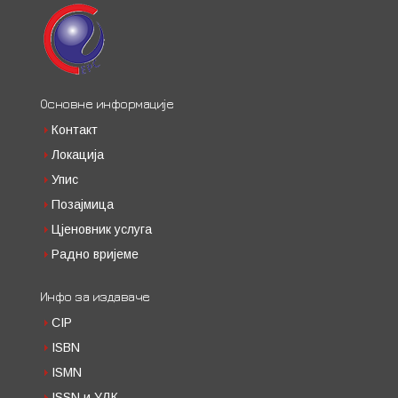
Основне информације
Контакт
Локација
Упис
Позајмица
Цјеновник услуга
Радно вријеме
Инфо за издаваче
CIP
ISBN
ISMN
ISSN и УДК