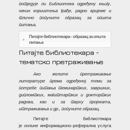
посједује ли Библиотека одређену књигу,
начин кориштења грађе, радно вријеме и
слично попуните образац за општа
питања.
Питајте библиотекара - образац за општа
питања
Питајте библиотекара -
тематско претраживање
Ако желите претраживање
литературе према одређеној теми за
потребе писања семинарских, завршних,
дипломских, магистарских и докторских
радова, као и за сврху пројеката,
истраживања и др., попуните образац.
Питајте библиотекара
је
онлине
информационо-реферална услуга