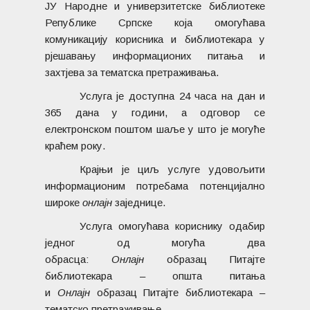
ЈУ Народне и универзитетске библиотеке
Републике Српске која омогућава
комуникацију корисника и библиотекара у
рјешавању информационих питања и
захтјева за тематска претраживања.
Услуга је доступна 24 часа на дан и
365 дана у години, а одговор се
електронском поштом шаље у што је могуће
краћем року.
Крајњи је циљ услуге удовољити
информационим потребама потенцијално
широке
онл
ајн
заједнице.
Услуга омогућава кориснику одабир
једног од могућа два
обрасца:
Онл
ајн
образац Питајте
библиотекара – општа питања
и
Онл
ајн
образац Питајте библиотекара –
тематско претраживање.