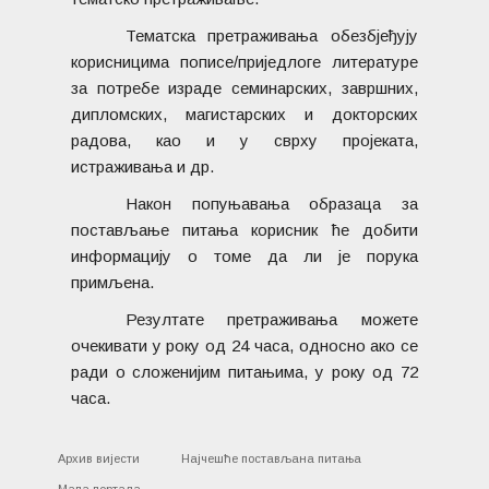
Тематска претраживања обезбјеђују
корисницима пописе/приједлоге литературе
за потребе израде семинарских, завршних,
дипломских, магистарских и докторских
радова, као и у сврху пројеката,
истраживања и др.
Након попуњавања образаца за
постављање питања корисник ће добити
информацију о томе да ли је порука
примљена.
Резултате претраживања можете
очекивати у року од 24 часа, односно ако се
ради о сложенијим питањима, у року од 72
часа.
Архив вијести
Најчешће постављана питања