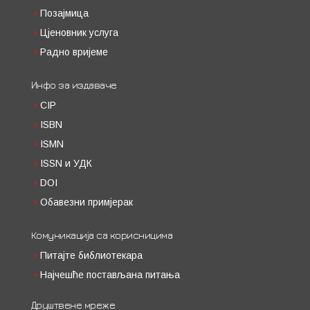
Позајмица
Цјеновник услуга
Радно вријеме
Инфо за издаваче
CIP
ISBN
ISMN
ISSN и УДК
DOI
Обавезни примјерак
Комуникација са корисницима
Питајте библиотекара
Најчешће постављана питања
Друштвене мреже