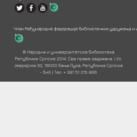
Члан Међународне федерације библиотечких удружења и ин
© Народна и универзитетска библиотека
Републике Српске 2014. Сва права задржана. | Ул.
Јеврејска 30, 78000 Бања Лука, Република Српска
- БиХ | Тел. + 387 51 215 866