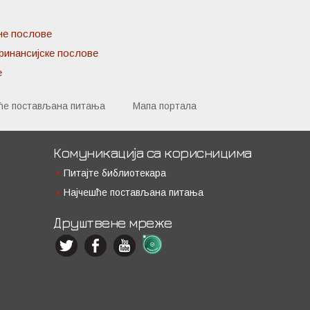
не послове
финансијске послове
е
ће постављана питања
Мапа портала
Комуникација са корисницима
Питајте библиотекара
Најчешће постављана питања
Друштвене мреже