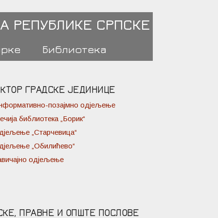
А РЕПУБЛИКЕ СРПСКЕ
ирке
Библиотека
КТОР ГРАДСКЕ ЈЕДИНИЦЕ
нформативно-позајмно одјељење
јечија библиотека „Борик“
дјељење „Старчевица“
дјељење „Обилићево“
авичајно одјељење
СКЕ, ПРАВНЕ И ОПШТЕ ПОСЛОВЕ