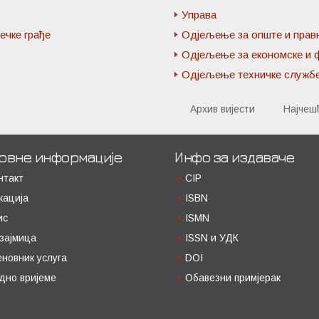
Управа
ечке грађе
Одјељење за опште и прав
Одјељење за економске и 
Одјељење техничке служб
Архив вијести
Најчеш
овне информације
Инфо за издаваче
нтакт
CIP
кација
ISBN
ис
ISMN
зајмица
ISSN и УДК
еновник услуга
DOI
дно вријеме
Обавезни примјерак