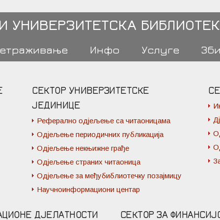
 И УНИВЕРЗИТЕТСКА БИБЛИОТЕК
етраживање
Инфо
Услуге
Зб
Е
СЕКТОР УНИВЕРЗИТЕТСКЕ
СЕ
ЈЕДИНИЦЕ
И
Д
Реферално одјељење са читаоницама
О
Одјељење периодичних публикација
О
Одјељење некњижне грађе
З
Одјељење страних читаоница
Одјељење за међубиблиотечку позајмицу
Научноинформациони центар
АЦИОНЕ ДЈЕЛАТНОСТИ
СЕКТОР ЗА ФИНАНСИЈ