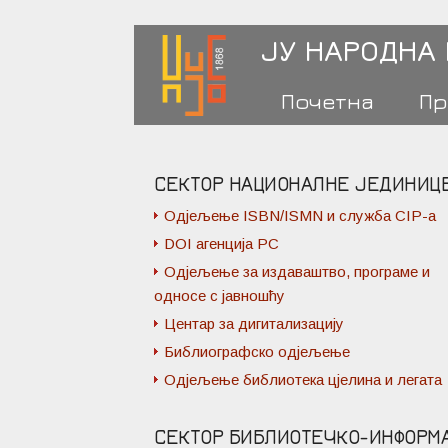
ЈУ НАРОДНА
Почетна
Пр
СЕКТОР НАЦИОНАЛНЕ ЈЕДИНИЦ
Одјељење ISBN/ISMN и служба CIP-а
DOI агенција РС
Одјељење за издаваштво, програме и
односе с јавношћу
Центар за дигитализацију
Библиографско одјељење
Одјељење библиотека цјелина и легата
СЕКТОР БИБЛИОТЕЧКО-ИНФОРМ