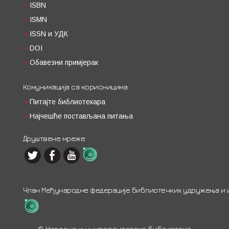
ISBN
ISMN
ISSN и УДК
DOI
Обавезни примјерак
Комуникација са корисницима
Питајте библиотекара
Најчешће постављана питања
Друштвене мреже
Члан Међународне федерације библиотечких удружења и ин
© Народна и универзитетска библиотека