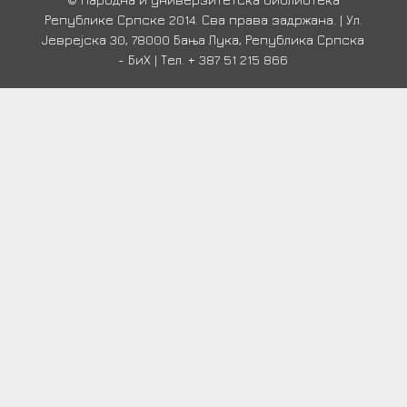
Републике Српске 2014. Сва права задржана. | Ул.
Јеврејска 30, 78000 Бања Лука, Република Српска
- БиХ | Тел. + 387 51 215 866