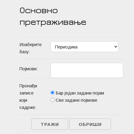
Основно
претраживање
Изаберите
базу:
Појмови:
Пронађи
записе
Бар један задани појам
који
Све задане појмове
садрже: