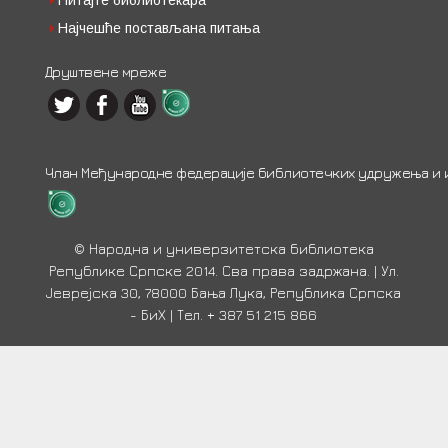
Питајте библиотекара
Најчешће постављана питања
Друштвене мреже
Члан Међународне федерације библиотечких удружења и ин
© Народна и универзитетска библиотека
Републике Српске 2014. Сва права задржана. | Ул.
Јеврејска 30, 78000 Бања Лука, Република Српска
- БиХ | Тел. + 387 51 215 866