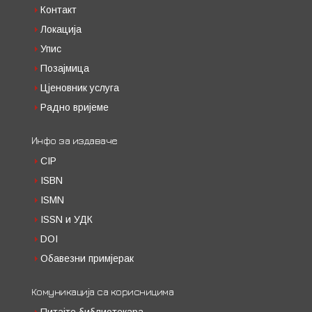
Контакт
Локација
Упис
Позајмица
Цјеновник услуга
Радно вријеме
Инфо за издаваче
CIP
ISBN
ISMN
ISSN и УДК
DOI
Обавезни примјерак
Комуникација са корисницима