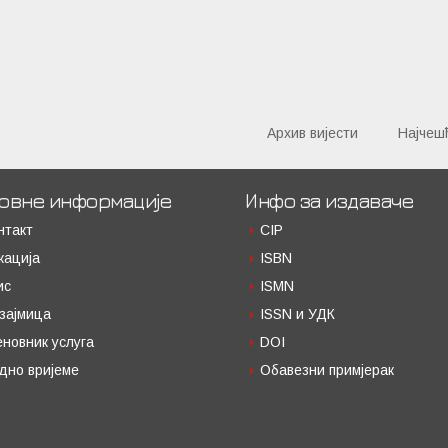
Архив вијести
Најчеш
овне информације
Инфо за издаваче
нтакт
CIP
кација
ISBN
ис
ISMN
зајмица
ISSN и УДК
еновник услуга
DOI
дно вријеме
Обавезни примјерак