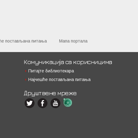
ће постављана питања
Мапа портала
Комуникација са корисницима
Питајте библиотекара
Најчешће постављана питања
Друштвене мреже