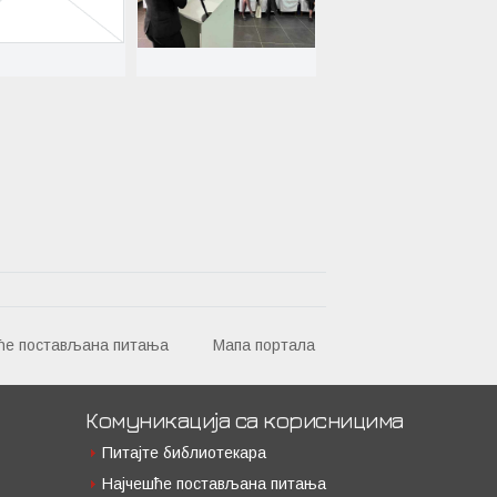
ће постављана питања
Мапа портала
Комуникација са корисницима
Питајте библиотекара
Најчешће постављана питања