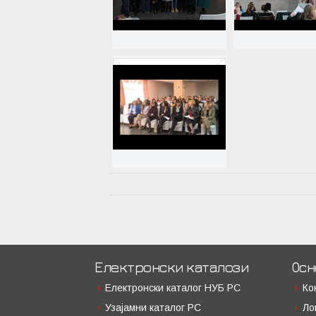
Електронски каталози
Осн
Електронски каталог НУБ РС
Ко
Узајамни каталог РС
Ло