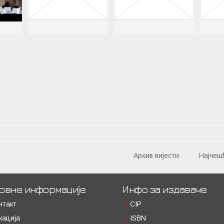
Архив вијести
Најчеш
овне информације
Инфо за издаваче
нтакт
CIP
кација
ISBN