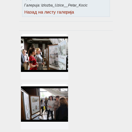
Галерија: Izlozba_Uzice__Petar_Kocic
Назад на листу галерија