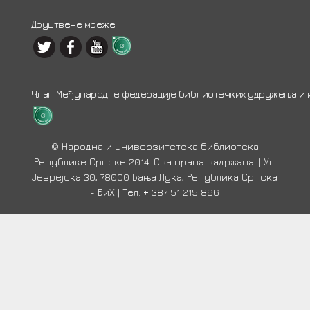
Друштвене мреже
Члан Међународне федерације библиотечких удружења и ин
© Народна и универзитетска библиотека
Републике Српске 2014. Сва права задржана. | Ул.
Јеврејска 30, 78000 Бања Лука, Република Српска
- БиХ | Тел. + 387 51 215 866