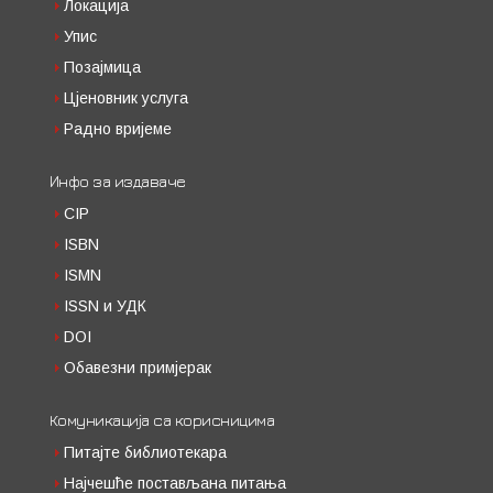
Локација
Упис
Позајмица
Цјеновник услуга
Радно вријеме
Инфо за издаваче
CIP
ISBN
ISMN
ISSN и УДК
DOI
Обавезни примјерак
Комуникација са корисницима
Питајте библиотекара
Најчешће постављана питања