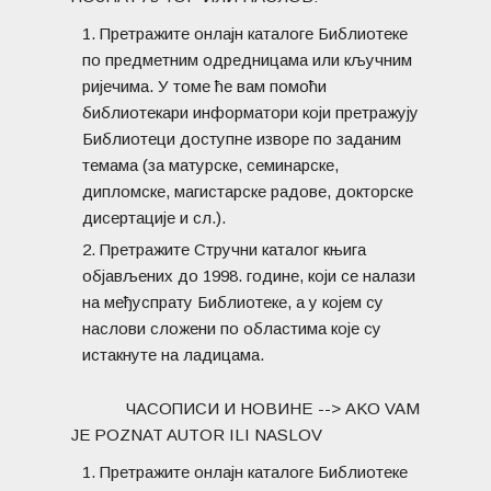
Претражите онлајн каталоге Библиотеке
по предметним одредницама или кључним
ријечима. У томе ће вам помоћи
библиотекари информатори који претражују
Библиотеци доступне изворе по заданим
темама (за матурске, семинарске,
дипломске, магистарске радове, докторске
дисертације и сл.).
Претражите Стручни каталог књига
објављених до 1998. године, који се налази
на међуспрату Библиотеке, а у којем су
наслови сложени по областима које су
истакнуте на ладицама.
ЧАСОПИСИ И НОВИНЕ --> AKO VAM
JE POZNAT AUTOR ILI NASLOV
Претражите онлајн каталоге Библиотеке