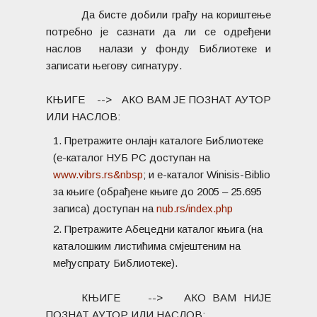
Да бисте добили грађу на кориштење
потребно је сазнати да ли се одређени
наслов налази у фонду Библиотеке и
записати његову сигнатуру.
КЊИГЕ --> АКО ВАМ ЈЕ ПОЗНАТ АУТОР
ИЛИ НАСЛОВ:
Претражите онлајн каталоге Библиотеке
(е-каталог НУБ РС доступан на
www.vibrs.rs&nbsp
; и е-каталог Winisis-Biblio
за књиге (обрађене књиге до 2005 – 25.695
записа) доступан на
nub.rs/index.php
Претражите Абецедни каталог књига (на
каталошким листићима смјештеним на
међуспрату Библиотеке).
КЊИГЕ --> АКО ВАМ НИЈЕ
ПОЗНАТ АУТОР ИЛИ НАСЛОВ: