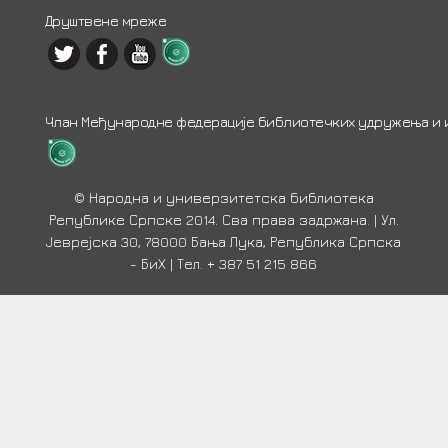
Друштвене мреже
Члан Међународне федерације библиотечких удружења и ин
© Народна и универзитетска библиотека
Републике Српске 2014. Сва права задржана. | Ул.
Јеврејска 30, 78000 Бања Лука, Република Српска
- БиХ | Тел. + 387 51 215 866