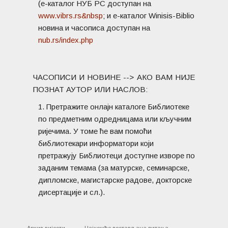
(е-каталог НУБ РС доступан на
www.vibrs.rs&nbsp
; и е-каталог Winisis-Biblio
новина и часописа доступан на
nub.rs/index.php
ЧАСОПИСИ И НОВИНЕ --> АКО ВАМ НИЈЕ
ПОЗНАТ АУТОР ИЛИ НАСЛОВ:
Претражите онлајн каталоге Библиотеке
по предметним одредницама или кључним
ријечима. У томе ће вам помоћи
библиотекари информатори који
претражују Библиотеци доступне изворе по
заданим темама (за матурске, семинарске,
дипломске, магистарске радове, докторске
дисертације и сл.).