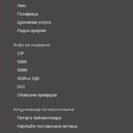
Упис
Позајмица
Цјеновник услуга
Радно вријеме
Инфо за издаваче
CIP
ISBN
ISMN
ISSN и УДК
DOI
Обавезни примјерак
Комуникација са корисницима
Питајте библиотекара
Најчешће постављана питања