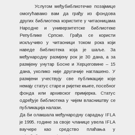
Услугом међубиблиотечке позајмице
омогућавамо вам да грађу из фондова
других библиотека користите у читаоницама
Народне и универзитетске библиотеке
Републике Српске. Грађа се користи
искључиво у читаоници током рока који
наведе библиотека која је шаље. За
међународну размјену рок је 30 дана, а за
размјену унутар Босне и Херцеговине – 15
дана, уколико није другачије наглашено. У
размјени учествују све публикације које
немају статус старе и ријетке књиге, посебног
фонда или архивског примјерка. Статус
одређује библиотека у чијем власништву се
публикација налази.
Да би олакшала међународну сарадњу IFLA
је 1995. године за своје чланице увела IFLA
ваучере као средство плаћања у