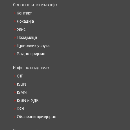
Основне информације
Контакт
Локација
Упис
Позајмица
Цјеновник услуга
Радно вријеме
Инфо за издаваче
CIP
ISBN
ISMN
ISSN и УДК
DOI
Обавезни примјерак