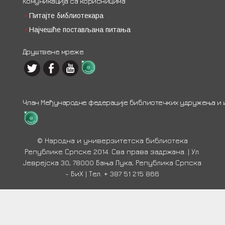
Комуникација са корисницима
Питајте библиотекара
Најчешће постављана питања
Друштвене мреже
Члан Међународне федерације библиотечких удружења и ин
© Народна и универзитетска библиотека
Републике Српске 2014. Сва права задржана. | Ул.
Јеврејска 30, 78000 Бања Лука, Република Српска
- БиХ | Тел. + 387 51 215 866