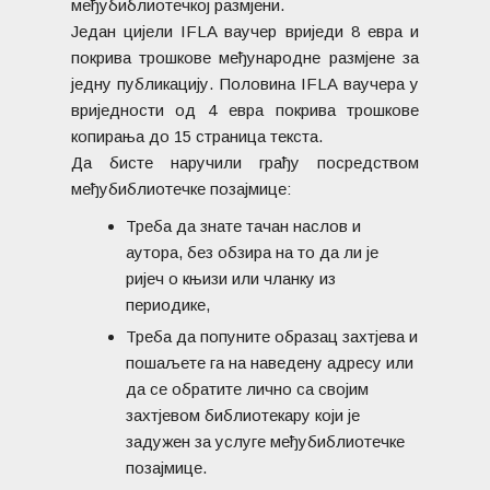
међубиблиотечкој размјени.
Један цијели IFLA ваучер вриједи 8 евра и
покрива трошкове међународне размјене за
једну публикацију. Половина IFLA ваучера у
вриједности од 4 евра покрива трошкове
копирања до 15 страница текста.
Да бисте наручили грађу посредством
међубиблиотечке позајмице:
Треба да знате тачан наслов и
аутора, без обзира на то да ли је
ријеч о књизи или чланку из
периодике,
Треба да попуните образац захтјева и
пошаљете га на наведену адресу или
да се обратите лично са својим
захтјевом библиотекару који је
задужен за услуге међубиблиотечке
позајмице.