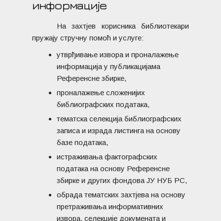
информације
На захтјев корисника библиотекари
пружају стручну помоћ и услуге:
утврђивање извора и проналажење
информација у публикацијама
Референсне збирке,
проналажење сложенијих
библиографских података,
тематска селекција библиографских
записа и израда листинга на основу
базе података,
истраживања фактографских
података на основу Референсне
збирке и других фондова ЈУ НУБ РС,
обрада тематских захтјева на основу
претраживања информативних
извора, селекције докумената и