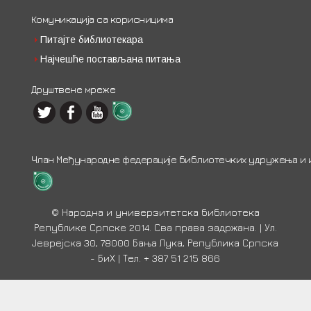
Комуникација са корисницима
Питајте библиотекара
Најчешће постављана питања
Друштвене мреже
Члан Међународне федерације библиотечких удружења и ин
© Народна и универзитетска библиотека
Републике Српске 2014. Сва права задржана. | Ул.
Јеврејска 30, 78000 Бања Лука, Република Српска
- БиХ | Тел. + 387 51 215 866