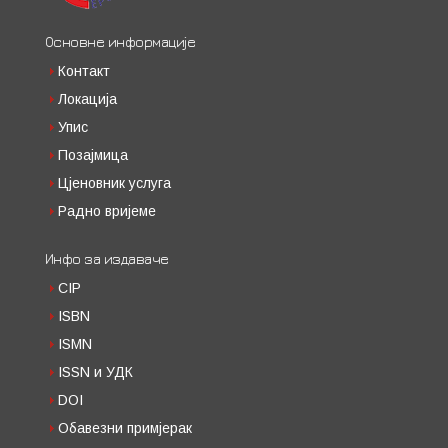
Основне информације
Контакт
Локација
Упис
Позајмица
Цјеновник услуга
Радно вријеме
Инфо за издаваче
CIP
ISBN
ISMN
ISSN и УДК
DOI
Обавезни примјерак