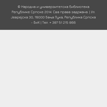
© Народна и универзитетска библиотека
Републике Српске 2014. Сва права задржана. | Ул.
Јеврејска 30, 78000 Бања Лука, Република Српска
- БиХ | Тел. + 387 51 215 866