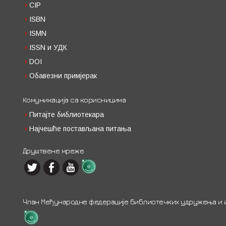
CIP
ISBN
ISMN
ISSN и УДК
DOI
Обавезни примјерак
Комуникација са корисницима
Питајте библиотекара
Најчешће постављана питања
Друштвене мреже
Члан Међународне федерације библиотечких удружења и ин