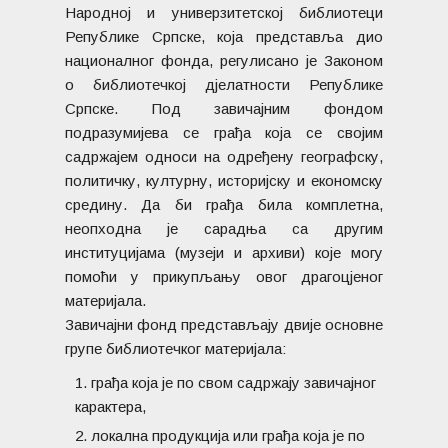
Народној и универзитетској библиотеци
Републике Српске, која представља дио
националног фонда, регулисано је Законом
о библиотечкој дјелатности Републике
Српске. Под завичајним фондом
подразумијева се грађа која се својим
садржајем односи на одређену географску,
политичку, културну, историјску и економску
средину. Да би грађа била комплетна,
неопходна је сарадња са другим
институцијама (музеји и архиви) које могу
помоћи у прикупљању овог драгоцјеног
материјала.
Завичајни фонд представљају двије основне
групе библиотечког материјала:
грађа која је по свом садржају завичајног
карактера,
локална продукција или грађа која је по