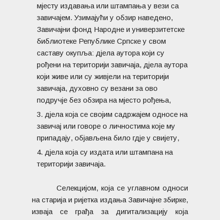
мјесту издавања или штампања у вези са
завичајем. Узимајући у обзир наведено,
Завичајни фонд Народне и универзитетске
библиотеке Републике Српске у свом
саставу окупља: дјела аутора који су
рођени на територији завичаја, дјела аутора
који живе или су живјели на територији
завичаја, духовно су везани за ово
подручје без обзира на мјесто рођења,
дјела која се својим садржајем односе на
завичај или говорe о личностима које му
припадају, објављена било гдје у свијету,
дјела која су издата или штампана на
територији завичаја.
Селекцијом, која се углавном односи
на старија и ријетка издања Завичајне збирке,
изваја се грађа за дигитализацију која