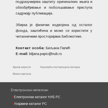
подразумијева заштиту оригиналних књига и
обезбјеђивање и побољшавање приступа
садржају публикација.
Збирка је физички издвојена од осталог
фонда, заштићена и може се користити у
читаоничким просторијама Библиотеке.
Контакт особа:
Биљана Папић
E-mail:
biljana.papic@nub.rs
Архив вијести
Најчешће постављана питања
Мапа портала
Електронски каталози
Електронски каталог НУБ РС
Узајамни каталог РС