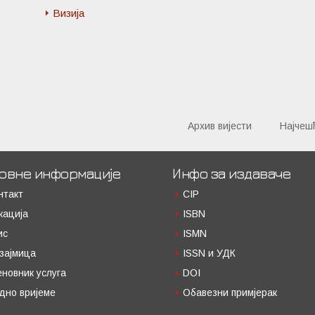
Визија
Архив вијести
Најчеш
овне информације
Инфо за издаваче
нтакт
CIP
кација
ISBN
ис
ISMN
зајмица
ISSN и УДК
еновник услуга
DOI
дно вријеме
Обавезни примјерак