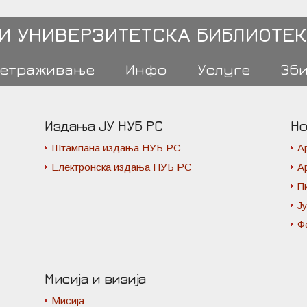
 И УНИВЕРЗИТЕТСКА БИБЛИОТЕК
етраживање
Инфо
Услуге
Зб
Издања ЈУ НУБ РС
Но
Штампана издања НУБ РС
А
Електронска издања НУБ РС
А
П
Ј
Ф
Мисија и визија
Мисија