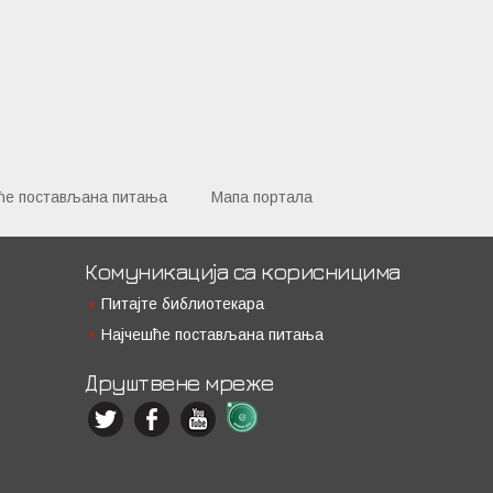
ће постављана питања
Мапа портала
Комуникација са корисницима
Питајте библиотекара
Најчешће постављана питања
Друштвене мреже