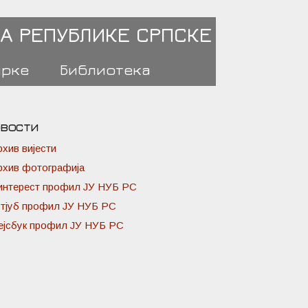
А РЕПУБЛИКЕ СРПСКЕ
ирке
Библиотека
вости
рхив вијести
рхив фотографија
интерест профил ЈУ НУБ РС
утјуб профил ЈУ НУБ РС
ејсбук профил ЈУ НУБ РС