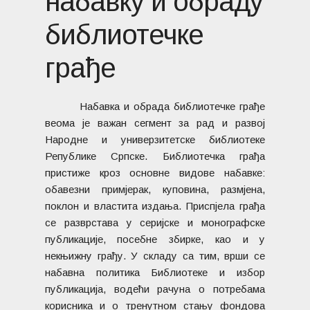
набавку и обраду
библиотечке
грађе
Набавка и обрада библиотечке грађе
веома је важан сегмент за рад и развој
Народне и универзитетске библиотеке
Републике Српске. Библиотечка грађа
пристиже кроз основне видове набавке:
обавезни примјерак, куповина, размјена,
поклон и властита издања. Приспјела грађа
се разврстава у серијске и монографске
публикације, посебне збирке, као и у
некњижну грађу. У складу са тим, врши се
набавна политика Библиотеке и избор
публикација, водећи рачуна о потребама
корисника и о тренутном стању фондова