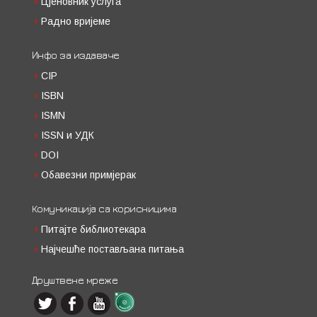
Цјеновник услуга
Радно вријеме
Инфо за издаваче
CIP
ISBN
ISMN
ISSN и УДК
DOI
Обавезни примјерак
Комуникација са корисницима
Питајте библиотекара
Најчешће постављана питања
Друштвене мреже