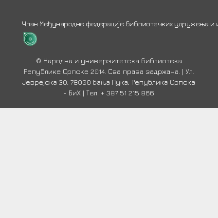
Члан Међународне федерације библиотечких удружења и ин
© Народна и универзитетска библиотека
Републике Српске 2014. Сва права задржана. | Ул.
Јеврејска 30, 78000 Бања Лука, Република Српска
- БиХ | Тел. + 387 51 215 866