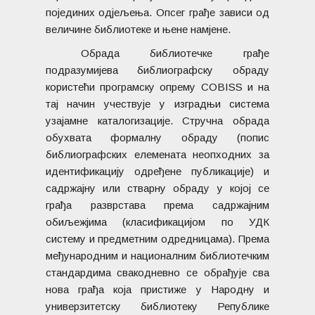
појединих одјељења. Опсег грађе зависи од
величине библиотеке и њене намјене.
Обрада библиотечке грађе
подразумијева библиографску обраду
користећи програмску опрему COBISS и на
тај начин учествује у изградњи система
узајамне каталогизације. Стручна обрада
обухвата формалну обраду (попис
библиографских елемената неопходних за
идентификацију одређене публикације) и
садржајну или стварну обраду у којој се
грађа разврстава према садржајним
обиљежјима (класификацијом по УДК
систему и предметним одредницама). Према
међународним и националним библиотечким
стандардима свакодневно се обрађује сва
нова грађа која пристиже у Народну и
унивeрзитeтску библиотеку Републике